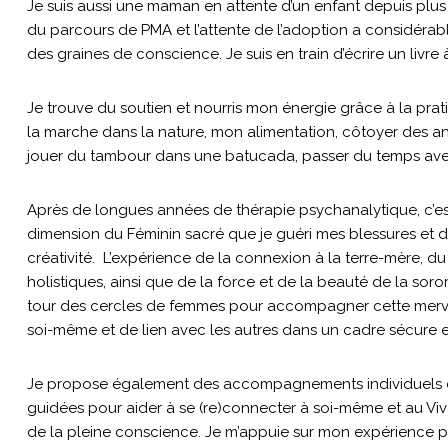
Je suis aussi une maman en attente d’un enfant depuis plus de
du parcours de PMA et l’attente de l’adoption a considérab
des graines de conscience. Je suis en train d’écrire un livre à
Je trouve du soutien et nourris mon énergie grâce à la prat
la marche dans la nature, mon alimentation, côtoyer des anim
jouer du tambour dans une batucada, passer du temps avec
Après de longues années de thérapie psychanalytique, c’est
dimension du Féminin sacré que je guéri mes blessures et 
créativité. L’expérience de la connexion à la terre-mère, du 
holistiques, ainsi que de la force et de la beauté de la so
tour des cercles de femmes pour accompagner cette merve
soi-même et de lien avec les autres dans un cadre sécure e
Je propose également des accompagnements individuels et
guidées pour aider à se (re)connecter à soi-même et au Viv
de la pleine conscience. Je m’appuie sur mon expérience 