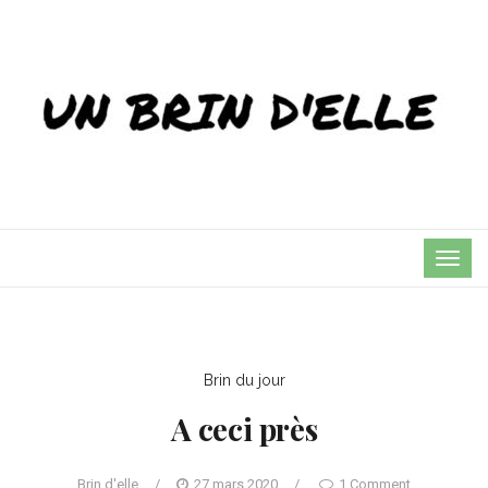
TOG
NAVI
Brin du jour
A ceci près
Brin d'elle
/
27 mars 2020
/
1 Comment