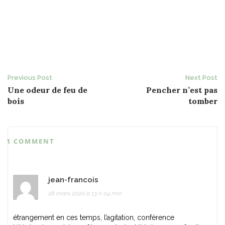
Post
Previous Post
Next Post
Une odeur de feu de
Pencher n’est pas
navigation
bois
tomber
1 COMMENT
jean-francois
28 mars 2020 à 13 h 04 min
étrangement en ces temps, l’agitation, conférence