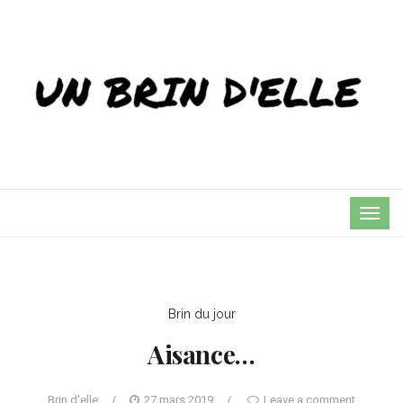
TOG
NAVI
Brin du jour
Aisance…
Brin d'elle
/
27 mars 2019
/
Leave a comment