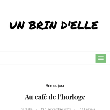
TOG
NAVI
Brin du jour
Au café de l’horloge
Brin d'elle
/
1 septembre 2020
/
Leave a