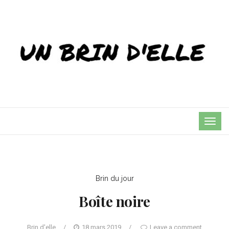
TOG
NAVI
Brin du jour
Boîte noire
Brin d'elle
/
18 mars 2019
/
Leave a comment