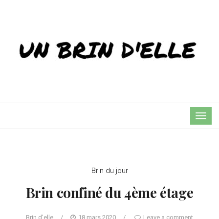
TOG
NAVI
Brin du jour
Brin confiné du 4ème étage
Brin d'elle
/
18 mars 2020
/
Leave a comment