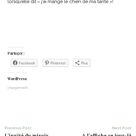
lorsqu’elle dit « j’ai mangé le chien de ma tante »!
Partager :
Facebook
Pinterest
Plus
WordPress:
chargement…
Post
Previous Post
Next Post
L’invité du miroir
A l’affiche ce jour-là