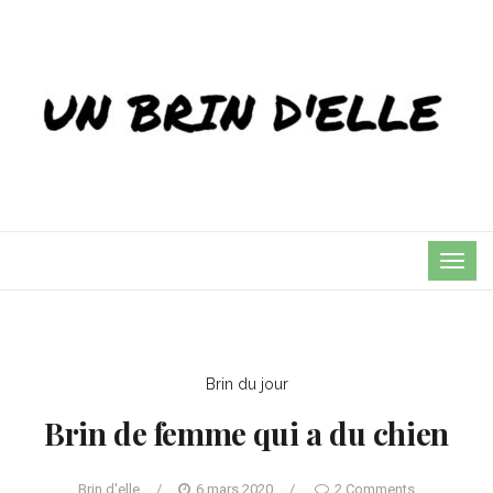
TOG
NAVI
Brin du jour
Brin de femme qui a du chien
Brin d'elle
/
6 mars 2020
/
2 Comments