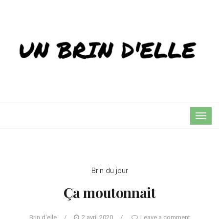
TOG
NAVI
Brin du jour
Ça moutonnait
Brin d'elle
/
2 avril 2020
/
Leave a comment