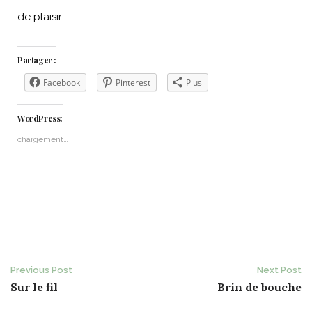
de plaisir.
Partager :
Facebook
Pinterest
Plus
WordPress:
chargement…
Post
Previous Post
Next Post
Sur le fil
Brin de bouche
navigation