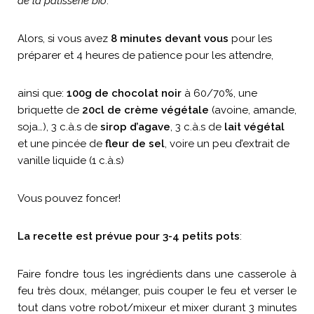
de la pâtisserie bio
.
Alors, si vous avez
8 minutes devant vous
pour les
préparer et 4 heures de patience pour les attendre,
ainsi que:
100g de chocolat noir
à 60/70%, une
briquette de
20cl de crème végétale
(avoine, amande,
soja…), 3 c.à.s de
sirop d’agave
, 3 c.à.s de
lait végétal
et une pincée de
fleur de sel
, voire un peu d’extrait de
vanille liquide (1 c.à.s)
Vous pouvez foncer!
La recette est prévue pour 3-4 petits pots
:
Faire fondre tous les ingrédients dans une casserole à
feu très doux, mélanger, puis couper le feu et verser le
tout dans votre robot/mixeur et mixer durant 3 minutes