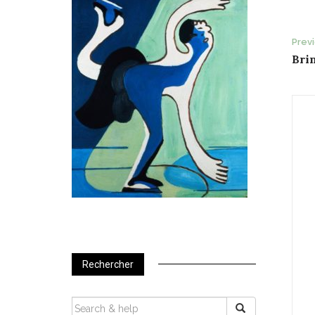
P
Prev
Bri
n
Rechercher
SEARCH