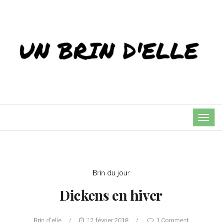
TOG
NAVI
Brin du jour
Dickens en hiver
Brin d'elle
/
12 février 2018
/
1 Comment