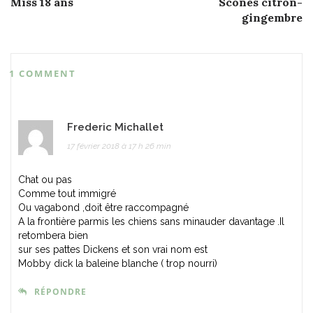
Miss 18 ans
Scones citron-
navigation
gingembre
1 COMMENT
Frederic Michallet
17 février 2018 à 17 h 26 min
Chat ou pas
Comme tout immigré
Ou vagabond ,doit être raccompagné
A la frontière parmis les chiens sans minauder davantage .Il
retombera bien
sur ses pattes Dickens et son vrai nom est
Mobby dick la baleine blanche ( trop nourri)
RÉPONDRE