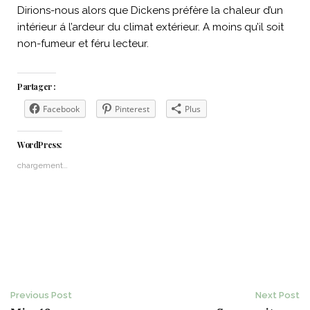
Dirions-nous alors que Dickens préfère la chaleur d’un
intérieur á l’ardeur du climat extérieur. A moins qu’il soit
non-fumeur et féru lecteur.
Partager :
Facebook
Pinterest
Plus
WordPress:
chargement…
Post
Previous Post
Next Post