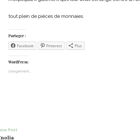
tout plein de pièces de monnaies.
Partager :
Facebook
Pinterest
Plus
WordPress:
chargement…
ost
ious Post
nolia