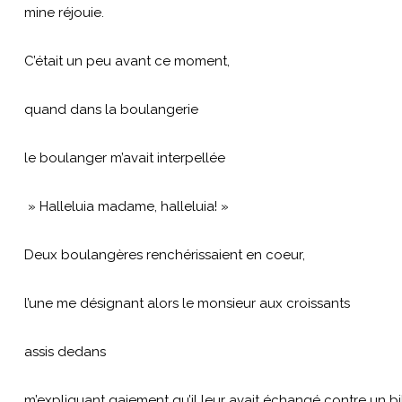
mine réjouie.
C’était un peu avant ce moment,
quand dans la boulangerie
le boulanger m’avait interpellée
» Halleluia madame, halleluia! »
Deux boulangères renchérissaient en coeur,
l’une me désignant alors le monsieur aux croissants
assis dedans
m’expliquant gaiement qu’il leur avait échangé contre un bil