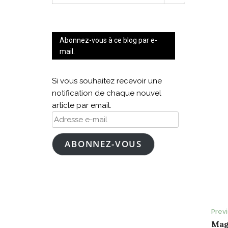
FOR:
Abonnez-vous à ce blog par e-
mail.
Si vous souhaitez recevoir une
notification de chaque nouvel
article par email.
Adresse
e-
mail
ABONNEZ-VOUS
P
Prev
Mag