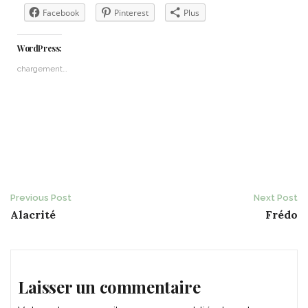
Facebook
Pinterest
Plus
WordPress:
chargement…
Post
Previous Post
Next Post
Alacrité
Frédo
navigation
Laisser un commentaire