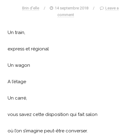
Brin d'elle
/
14 septembre 2018
/
Leave a
comment
Un train,
express et régional
Un wagon
A l’étage
Un carré,
vous savez cette disposition qui fait salon
où l’on s’imagine peut-être converser.