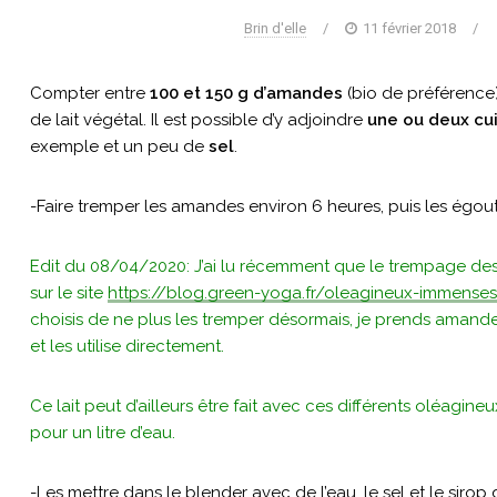
Brin d'elle
/
11 février 2018
/
Compter entre
100 et 150 g d’amandes
(bio de préférence
de lait végétal. Il est possible d’y adjoindre
une ou deux cui
exemple et un peu de
sel
.
-Faire tremper les amandes environ 6 heures, puis les égout
Edit du 08/04/2020: J’ai lu récemment que le trempage des f
sur le site
https://blog.green-yoga.fr/oleagineux-immense
choisis de ne plus les tremper désormais, je prends amandes, 
et les utilise directement.
Ce lait peut d’ailleurs être fait avec ces différents oléagi
pour un litre d’eau.
-Les mettre dans le blender avec de l’eau, le sel et le sirop 