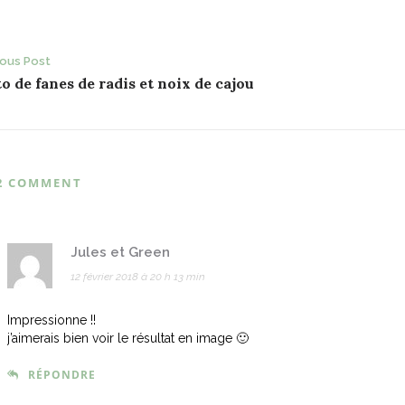
ost
ious Post
o de fanes de radis et noix de cajou
avigation
2 COMMENT
Jules et Green
12 février 2018 à 20 h 13 min
Impressionne !!
j’aimerais bien voir le résultat en image 🙂
RÉPONDRE