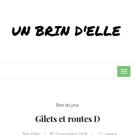
TOG
NAVI
Brin du jour
Gilets et routes D
Brin d'elle
/
20 novembre 2018
/
Leave a