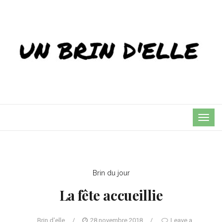
TOG
NAVI
Brin du jour
La fête accueillie
Brin d'elle
/
28 novembre 2018
/
Leave a