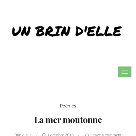
TOG
NAVI
Poèmes
La mer moutonne
Brin d'elle
/
1 octobre 2018
/
Leave a comment