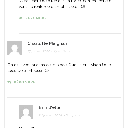
Merci cher fidèle lecteur. La force, comme celle du
vent, se renforce ou mollit, selon 😉
RÉPONDRE
Charlotte Maignan
27 janvier 2020 à 23 h 16 min
On est avec toi dans cette pièce. Quel talent. Magnifique
texte. Je t’embrasse 😚
RÉPONDRE
Brin d'elle
28 janvier 2020 à 6 h 41 min