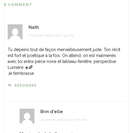
8 COMMENT
Nath
27 janvier 2020 à 20 h 44 min
Tu dépeins tout de façon merveilleusement juste. Ton récit
est fort et poétique à la fois. On attend, on est malmenés
avec toi entre pièce noire et tableau-fenêtre, perspective
Lumière ☀️🌈
Je t’embrasse
RÉPONDRE
Brin d'elle
27 janvier 2020 à 20 h 56 min