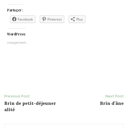
Partager :
Facebook
Pinterest
Plus
WordPress:
chargement…
Post
Previous Post
Next Post
Brin de petit-déjeuner
Brin d’âne
navigation
alité