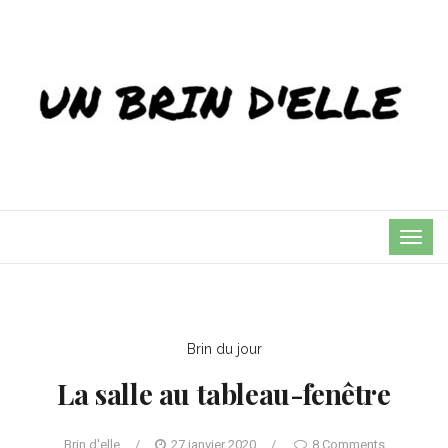
TOG
NAVI
Brin du jour
La salle au tableau-fenêtre
Brin d'elle
/
27 janvier 2020
/
8 Comments