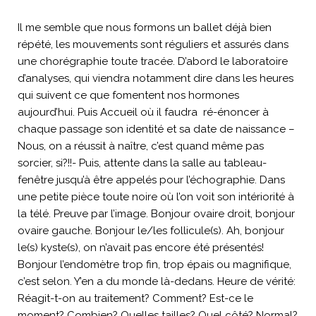
Il me semble que nous formons un ballet déjà bien
répété, les mouvements sont réguliers et assurés dans
une chorégraphie toute tracée. D’abord le laboratoire
d’analyses, qui viendra notamment dire dans les heures
qui suivent ce que fomentent nos hormones
aujourd’hui. Puis Accueil où il faudra ré-énoncer à
chaque passage son identité et sa date de naissance –
Nous, on a réussit à naître, c’est quand même pas
sorcier, si?!!- Puis, attente dans la salle au tableau-
fenêtre jusqu’à être appelés pour l’échographie. Dans
une petite pièce toute noire où l’on voit son intériorité à
la télé. Preuve par l’image. Bonjour ovaire droit, bonjour
ovaire gauche. Bonjour le/les follicule(s). Ah, bonjour
le(s) kyste(s), on n’avait pas encore été présentés!
Bonjour l’endomètre trop fin, trop épais ou magnifique,
c’est selon. Y’en a du monde là-dedans. Heure de vérité:
Réagit-t-on au traitement? Comment? Est-ce le
moment? Combien? Quelles tailles? Quel côté? Normal?