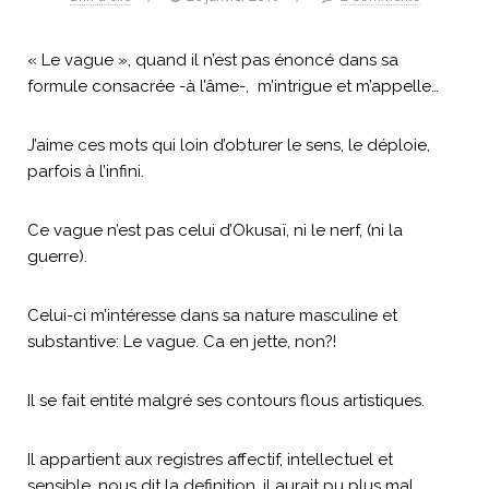
« Le vague », quand il n’est pas énoncé dans sa
formule consacrée -à l’âme-, m’intrigue et m’appelle…
J’aime ces mots qui loin d’obturer le sens, le déploie,
parfois à l’infini.
Ce vague n’est pas celui d’Okusaï, ni le nerf, (ni la
guerre).
Celui-ci m’intéresse dans sa nature masculine et
substantive: Le vague. Ca en jette, non?!
Il se fait entité malgré ses contours flous artistiques.
Il appartient aux registres affectif, intellectuel et
sensible, nous dit la definition, il aurait pu plus mal