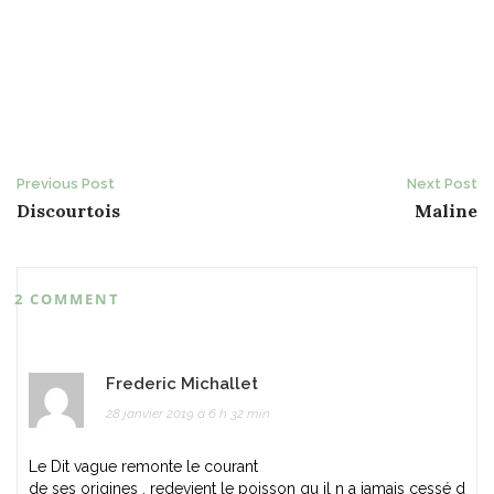
Post
Previous Post
Next Post
Discourtois
Maline
navigation
2 COMMENT
Frederic Michallet
28 janvier 2019 à 6 h 32 min
Le Dit vague remonte le courant
de ses origines , redevient le poisson qu il n a jamais cessé d