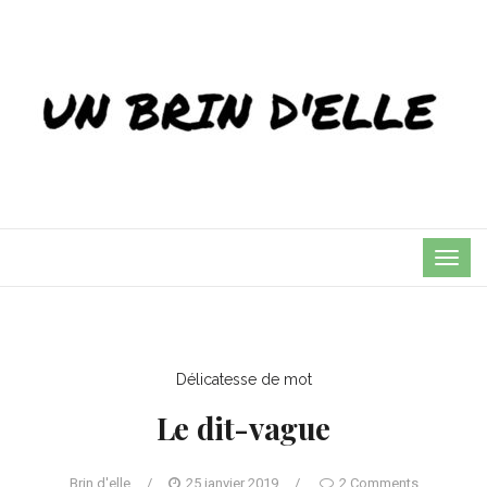
TOG
NAVI
Délicatesse de mot
Le dit-vague
Brin d'elle
/
25 janvier 2019
/
2 Comments