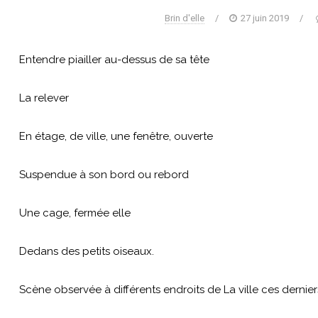
Brin d'elle
/
27 juin 2019
/
Entendre piailler au-dessus de sa tête
La relever
En étage, de ville, une fenêtre, ouverte
Suspendue à son bord ou rebord
Une cage, fermée elle
Dedans des petits oiseaux.
Scène observée à différents endroits de La ville ces derniers