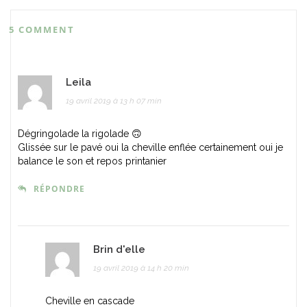
5 COMMENT
Leila
19 avril 2019 à 13 h 07 min
Dégringolade la rigolade 🙃
Glissée sur le pavé oui la cheville enflée certainement oui je
balance le son et repos printanier
RÉPONDRE
Brin d'elle
19 avril 2019 à 14 h 20 min
Cheville en cascade