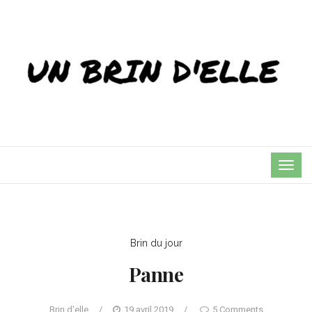
TOG
NAVI
Brin du jour
Panne
Brin d'elle
/
19 avril 2019
/
5 Comments