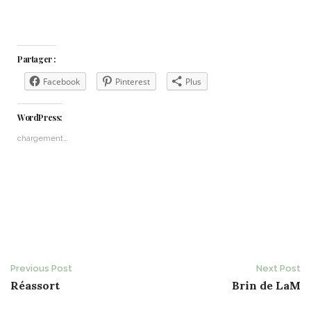
Partager :
Facebook
Pinterest
Plus
WordPress:
chargement…
Post
Previous Post
Next Post
Réassort
Brin de LaM
navigation