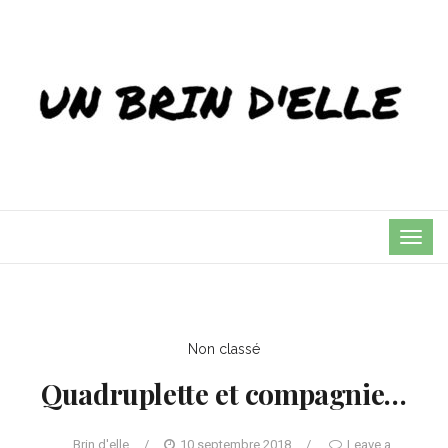
TOG
NAVI
Non classé
Quadruplette et compagnie…
Brin d'elle
/
10 septembre 2018
/
Leave a