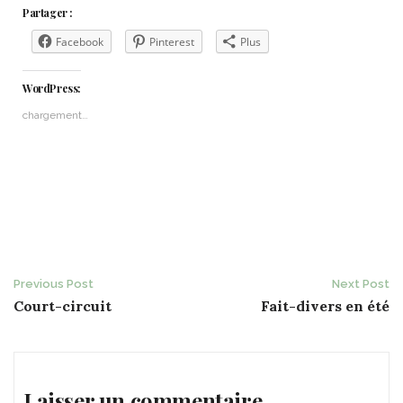
Partager :
Facebook
Pinterest
Plus
WordPress:
chargement…
Post
Previous Post
Next Post
Court-circuit
Fait-divers en été
navigation
Laisser un commentaire