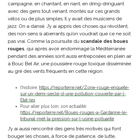
campagne, en chantant, en riant, en dring-dringuant
avec des gens tout venant, montés sur ces grands
vélos ou de plus simples. Il y avait des musiciens de
jazz. On a dansé. J’y ai appris des choses qui révoltent,
des non-sens si aberrants qu’on voudrait que ce ne soit
pas vrai. Comme la poursuite du
scandale des boues
rouges
, qui après avoir endommagé la Méditerranée
pendant des années sont aussi entreposées en plein air
à Bouc Bel Air, une poussière rouge toxique disséminée
au gré des vents fréquents en cette région.
l’histoire:
https://reporterre.net/Zone-rouge-enquete-
sur-un-demi-siecle-d-une-pollution-couverte-par-l-
Etat-les
Pour aller plus loin, son actualité:
https://reporterre.net/Boues-rouges-a-Gardanne-le-
tribunal-met-la-pression-sur-l-usine-polluante
J’y ai aussi rencontré des gens très motivés qui font
bouger les choses, à force de patience, de lutte,