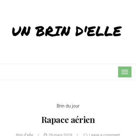
TOG
NAVI
Brin du jour
Rapace aérien
Brin d'elle
/
26 mars 2019
/
Leave a comment