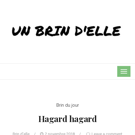
TOG
NAVI
Brin du jour
Hagard hagard
Brin d'elle
/
2 novembre 2018
/
Leave a comment