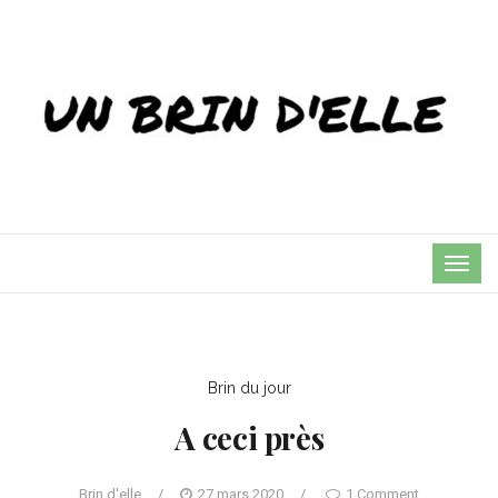
TOG
NAVI
Brin du jour
A ceci près
Brin d'elle
/
27 mars 2020
/
1 Comment