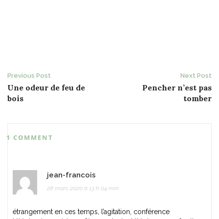
Post
Previous Post
Next Post
Une odeur de feu de
Pencher n’est pas
navigation
bois
tomber
1 COMMENT
jean-francois
28 mars 2020 à 13 h 04 min
étrangement en ces temps, l’agitation, conférence