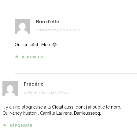
Brin d'elle
11 février 2019 à 0 h 24 min
Oui, en effet.. Merci😎
RÉPONDRE
Frédéric
11 février 2019 à 22 h 07 min
Il y a une blogueuse à la Ciotat aussi dont j ai oublié le nom.
Ou Nancy huston , Camille Laurens, Darrieussecq.
RÉPONDRE