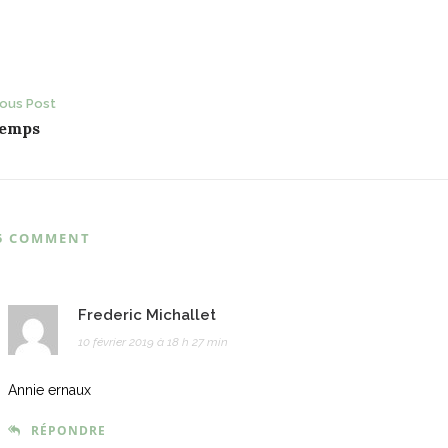
ost
ious Post
temps
avigation
5 COMMENT
Frederic Michallet
10 février 2019 à 18 h 27 min
Annie ernaux
RÉPONDRE