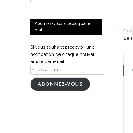
FOR:
Abonnez-vous à ce blog par e-
P
mail.
Prev
Le 
n
Si vous souhaitez recevoir une
notification de chaque nouvel
article par email.
Adresse
e-
mail
ABONNEZ-VOUS