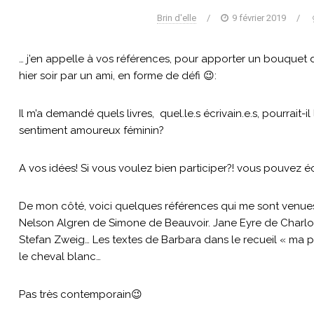
Brin d'elle
/
9 février 2019
/
… j’en appelle à vos références, pour apporter un bouquet 
hier soir par un ami, en forme de défi 😉:
Il m’a demandé quels livres, quel.le.s écrivain.e.s, pourrait-il 
sentiment amoureux féminin?
A vos idées! Si vous voulez bien participer?! vous pouvez 
De mon côté, voici quelques références qui me sont venues:
Nelson Algren de Simone de Beauvoir. Jane Eyre de Charlot
Stefan Zweig… Les textes de Barbara dans le recueil « ma plu
le cheval blanc…
Pas très contemporain😉