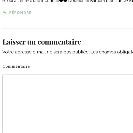
et oui à Lettre d’une inconnue❤️❤️,Douleur, et Barbara bien sûr. Je va
RÉPONDRE
Laisser un commentaire
Votre adresse e-mail ne sera pas publiée.
Les champs obligato
Commentaire