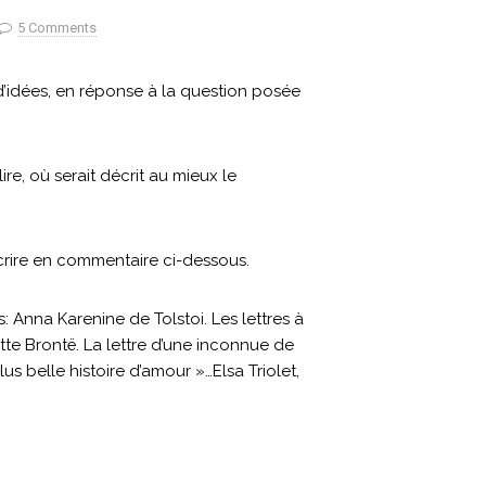
5 Comments
d’idées, en réponse à la question posée
lire, où serait décrit au mieux le
écrire en commentaire ci-dessous.
 Anna Karenine de Tolstoi. Les lettres à
te Brontë. La lettre d’une inconnue de
s belle histoire d’amour »…Elsa Triolet,