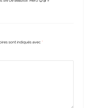
is lire De Beauvoir. Merci 😊😘 »
ires sont indiqués avec
*