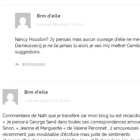
Brin d'elle
11 février 2019 à 22 h 17 min
Nancy Houston? J’y pensais mais aucun ouvrage d’elle ne me v
Darrieussecq je ne l’ai jamais lu alors je vais m’y mettre! Camil
suggestions.
RÉPONDRE
Brin d'elle
11 février 2019 à 22 h 23 min
Commentaire de Nath que je transfère car mon blog lui est récalcitr
« Je pense à George Sand dans toutes ses correspondances amoureus
Sinon, « Jeanne et Marguerite « de Valerie Peronnet , 2 amoureuses 
récemment, pas inoubliable d’écriture mais juste de sentiments.