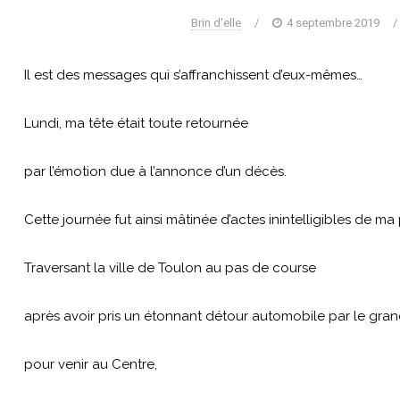
Brin d'elle
/
4 septembre 2019
/
Il est des messages qui s’affranchissent d’eux-mêmes…
Lundi, ma tête était toute retournée
par l’émotion due à l’annonce d’un décès.
Cette journée fut ainsi mâtinée d’actes inintelligibles de ma
Traversant la ville de Toulon au pas de course
après avoir pris un étonnant détour automobile par le gran
pour venir au Centre,