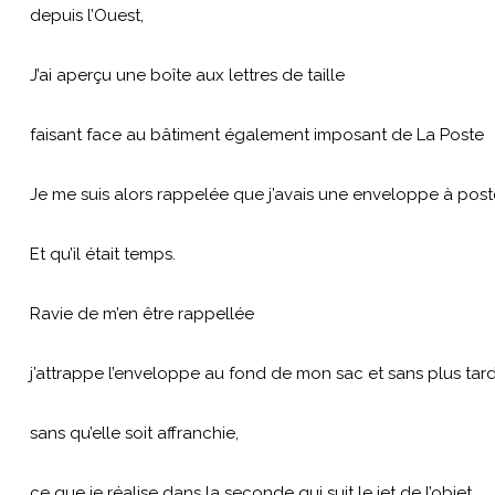
depuis l’Ouest,
J’ai aperçu une boîte aux lettres de taille
faisant face au bâtiment également imposant de La Poste
Je me suis alors rappelée que j’avais une enveloppe à post
Et qu’il était temps.
Ravie de m’en être rappellée
j’attrappe l’enveloppe au fond de mon sac et sans plus tar
sans qu’elle soit affranchie,
ce que je réalise dans la seconde qui suit le jet de l’objet