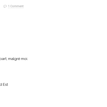
1 Comment
 part, malgré moi.
d Est