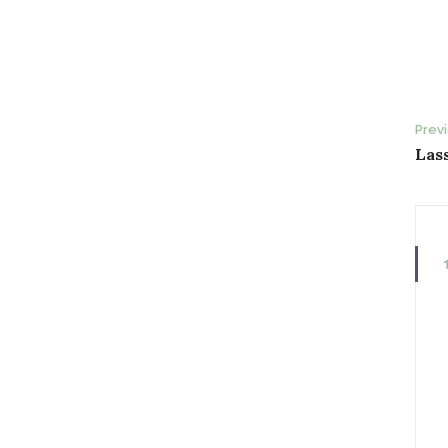
P
Prev
Lass
n