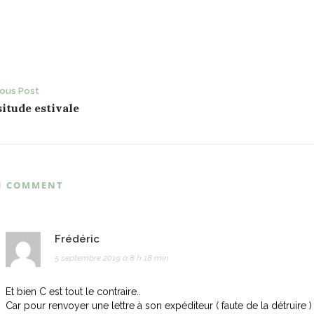
ost
ious Post
itude estivale
avigation
1 COMMENT
Frédéric
5 septembre 2019 à 8 h 18 min
Et bien C est tout le contraire..
Car pour renvoyer une lettre à son expéditeur ( faute de la détruire ) , 