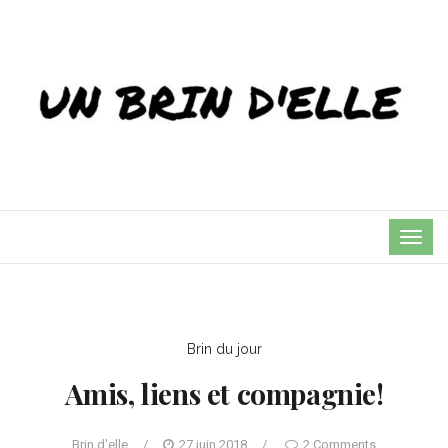
TOG
NAVI
Brin du jour
Amis, liens et compagnie!
Brin d'elle
/
27 juin 2018
/
2 Comments