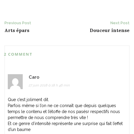
Post
Previous Post
Next Post
Arts épars
Douceur intense
navigation
2 COMMENT
Caro
27 juin 2018 à 18 h 46 min
Que c’est joliment dit.
Parfois même si l’on ne ce connaît que depuis quelques
temps le contenu et l’étoffe de nos pasésr respectifs nous
permettre de nous comprendre très vite !
Et ce genre d’intensité représente une surprise qui fait l’effet
d’un baume