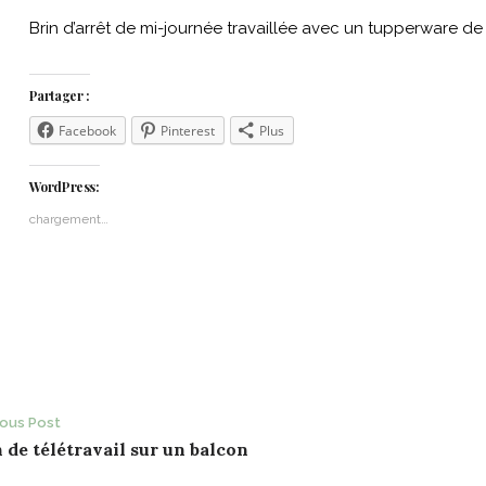
Brin d’arrêt de mi-journée travaillée avec un tupperware de 
Partager :
Facebook
Pinterest
Plus
WordPress:
chargement…
ost
ious Post
 de télétravail sur un balcon
avigation