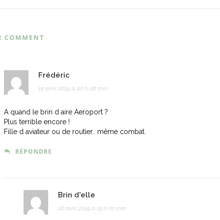
2 COMMENT
Frédéric
15 avril 2019 à 20 h 06 min
A quand le brin d aire Aeroport ?
Plus terrible encore !
Fille d aviateur ou de routier.. même combat.
RÉPONDRE
Brin d'elle
16 avril 2019 à 15 h 01 min