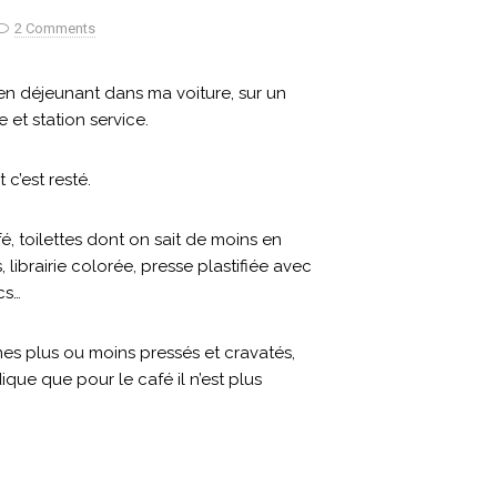
2 Comments
en déjeunant dans ma voiture, sur un
et station service.
 c’est resté.
é, toilettes dont on sait de moins en
ibrairie colorée, presse plastifiée avec
cs…
mes plus ou moins pressés et cravatés,
ue que pour le café il n’est plus