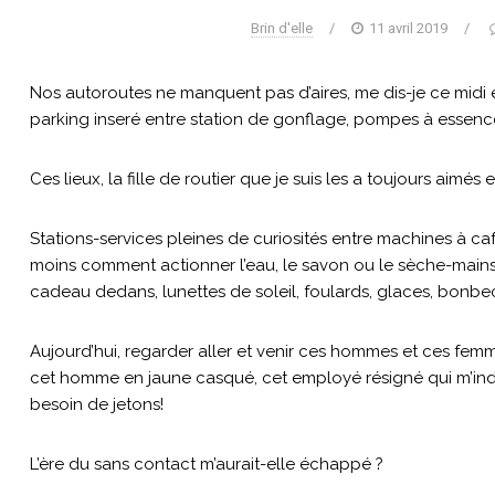
Brin d'elle
/
11 avril 2019
/
Nos autoroutes ne manquent pas d’aires, me dis-je ce midi 
parking inseré entre station de gonflage, pompes à essence 
Ces lieux, la fille de routier que je suis les a toujours aimés et
Stations-services pleines de curiosités entre machines à caf
moins comment actionner l’eau, le savon ou le sèche-mains, l
cadeau dedans, lunettes de soleil, foulards, glaces, bonbe
Aujourd’hui, regarder aller et venir ces hommes et ces fem
cet homme en jaune casqué, cet employé résigné qui m’indiq
besoin de jetons!
L’ère du sans contact m’aurait-elle échappé ?