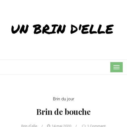
TOG
NAVI
Brin du jour
Brin de bouche
Brin d'elle
/
14 mai 2020
/
1 Comment