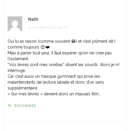
Nath
14 mai 2020 à 21 h 44 min
Oui tu as raison (comme souvent 😂) et c’est joliment dit (
comme toujours 👏)❤️
Mais à parler tout seul, il faut espérer qu’on ne crée pas
l’isolement..
“Vos lèvres sont mes oreilles” disent les sourds. Alors je m’
interroge,
Car c’est aussi un masque gommant qui prive les
malentendants de lecture labiale et donc d’un sens
supplémentaire.
« Sur mes lèvres « devient alors un mauvais film….
RÉPONDRE