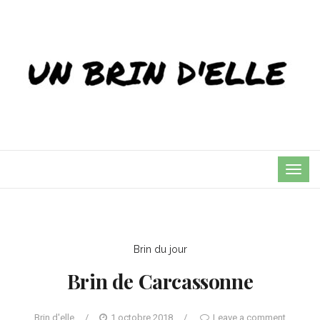
TOG
NAVI
Brin du jour
Brin de Carcassonne
Brin d'elle
/
1 octobre 2018
/
Leave a comment