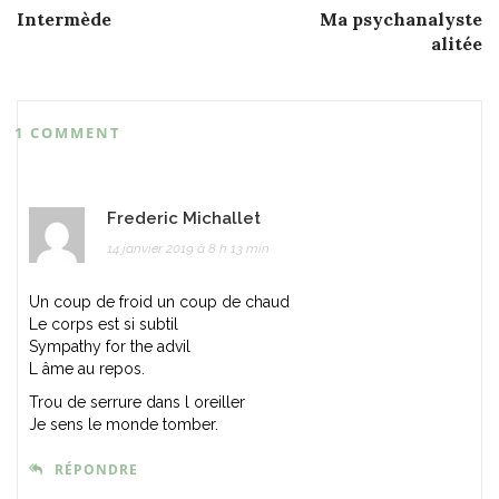
Post
Intermède
Ma psychanalyste
navigation
alitée
1 COMMENT
Frederic Michallet
14 janvier 2019 à 8 h 13 min
Un coup de froid un coup de chaud
Le corps est si subtil
Sympathy for the advil
L âme au repos.
Trou de serrure dans l oreiller
Je sens le monde tomber.
RÉPONDRE