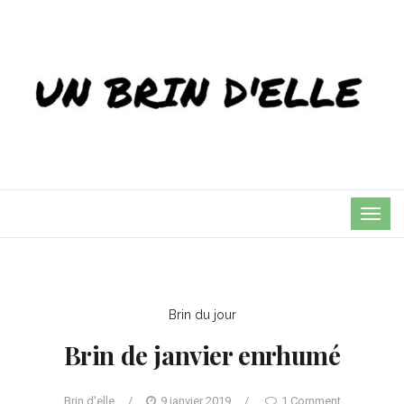
TOG
NAVI
Brin du jour
Brin de janvier enrhumé
Brin d'elle
/
9 janvier 2019
/
1 Comment