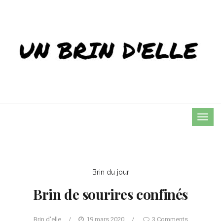
TOG
NAVI
Brin du jour
Brin de sourires confinés
Brin d'elle
/
19 mars 2020
/
3 Comments