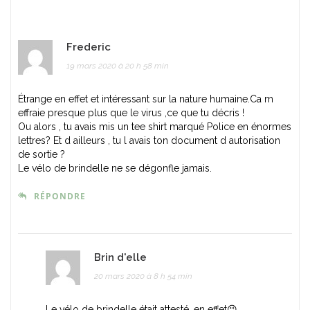
Frederic
19 mars 2020 à 20 h 58 min
Étrange en effet et intéressant sur la nature humaine.Ca m
effraie presque plus que le virus ,ce que tu décris !
Ou alors , tu avais mis un tee shirt marqué Police en énormes
lettres? Et d ailleurs , tu l avais ton document d autorisation
de sortie ?
Le vélo de brindelle ne se dégonfle jamais.
RÉPONDRE
Brin d'elle
20 mars 2020 à 8 h 54 min
Le vélo de brindelle était attesté, en effet😉.