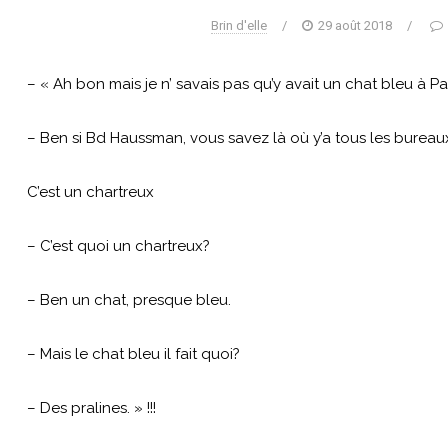
Brin d'elle
/
29 août 2018
/
– « Ah bon mais je n’ savais pas qu’y avait un chat bleu à Pa
– Ben si Bd Haussman, vous savez là où y’a tous les bureau
C’est un chartreux
– C’est quoi un chartreux?
– Ben un chat, presque bleu.
– Mais le chat bleu il fait quoi?
– Des pralines. » !!!