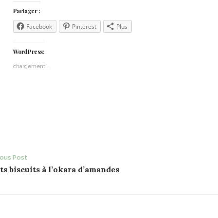
Partager :
Facebook
Pinterest
Plus
WordPress:
chargement…
ost
ious Post
ts biscuits à l’okara d’amandes
avigation