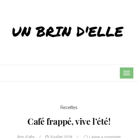
TOG
NAVI
Recettes
Café frappé, vive l’été!
Brin d'elle
/
9 juillet 2018
/
Leave a comment