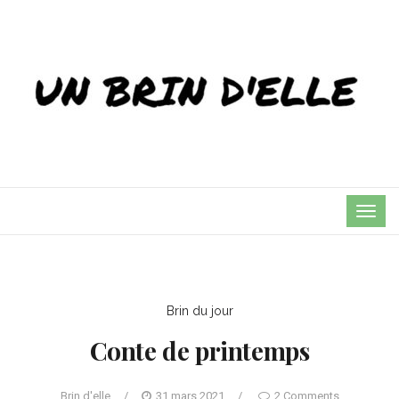
TOG
NAVI
Brin du jour
Conte de printemps
Brin d'elle
/
31 mars 2021
/
2 Comments