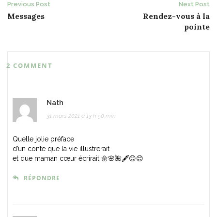
Post
Previous Post
Next Post
Messages
Rendez-vous à la
navigation
pointe
2 COMMENT
Nath
31 mars 2021 à 13 h 50 min
Quelle jolie préface
d’un conte que la vie illustrerait
et que maman cœur écrirait 🌼🌸🌺🖋😊😊
RÉPONDRE