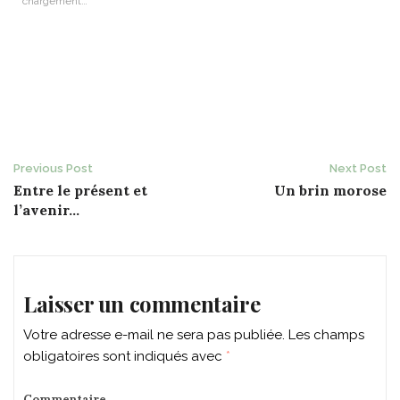
chargement…
Post
Previous Post
Next Post
Entre le présent et
Un brin morose
navigation
l’avenir…
Laisser un commentaire
Votre adresse e-mail ne sera pas publiée.
Les champs
obligatoires sont indiqués avec
*
Commentaire