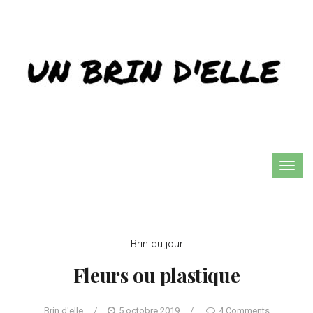
TOG
NAVI
Brin du jour
Fleurs ou plastique
Brin d'elle
/
5 octobre 2019
/
4 Comments