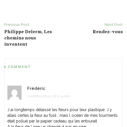
Post
Previous Post
Next Post
Philippe Delerm, Les
Rendez-vous
navigation
chemins nous
inventent
4 COMMENT
Frédéric
7 octobre 2019 à 18 h 14 min
J ai longtemps délaissé les fleurs pour leur plastique. J y
allais certes la fleur au fusil , mais l océan de mes tourments
était pollué par le papier cadeau qui les entourait.
A la fleur de l age j ai changé d avis en pire: