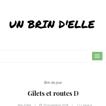
TOG
NAVI
Brin du jour
Gilets et routes D
Brin d'elle
/
20 novembre 2018
/
Leave a