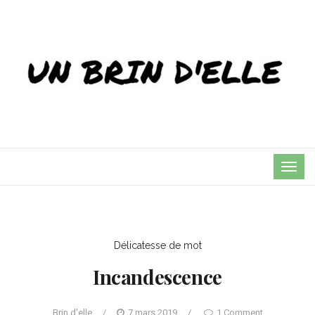
TOG
NAVI
Délicatesse de mot
Incandescence
Brin d'elle
/
7 mars 2019
/
1 Comment