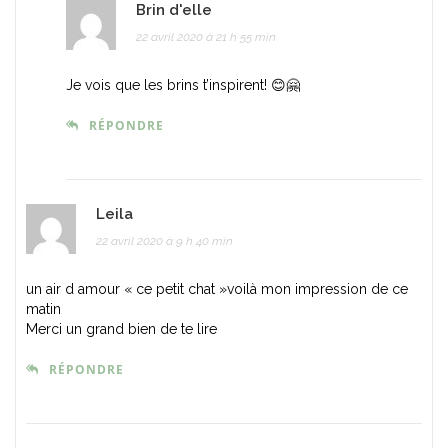
Brin d'elle
22 avril 2020 à 21 h 55 min
Je vois que les brins t’inspirent! 😊🤗
RÉPONDRE
Leila
22 avril 2020 à 9 h 40 min
un air d amour « ce petit chat »voilà mon impression de ce
matin
Merci un grand bien de te lire
RÉPONDRE