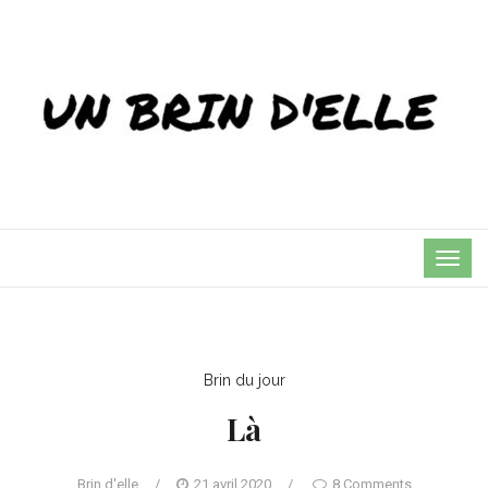
TOG
NAVI
Brin du jour
Là
Brin d'elle
/
21 avril 2020
/
8 Comments