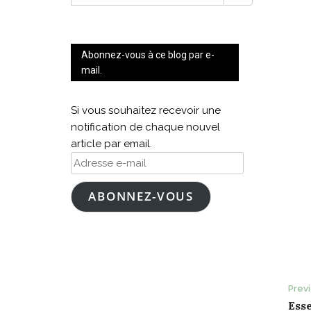
FOR:
Abonnez-vous à ce blog par e-
mail.
Si vous souhaitez recevoir une
notification de chaque nouvel
article par email.
Adresse
e-
mail
ABONNEZ-VOUS
P
Prev
Esse