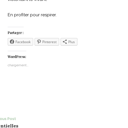
En profiter pour respirer.
Partager :
Facebook
Pinterest
Plus
WordPress:
chargement…
ost
ious Post
ntielles