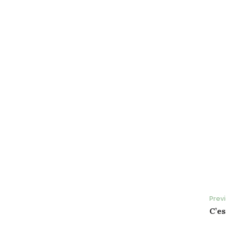
P
Prev
C’es
n