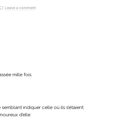
Leave a comment
ssée mille fois.
e semblant indiquer celle où ils s’étaient
amoureux d’elle.