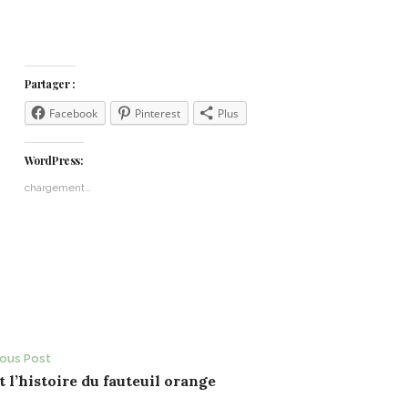
Partager :
Facebook
Pinterest
Plus
WordPress:
chargement…
ost
ious Post
t l’histoire du fauteuil orange
avigation