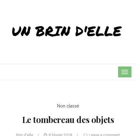
TOG
NAVI
Non classé
Le tombereau des objets
Brin d'elle
/
8 février 2018
/
Leave a comment