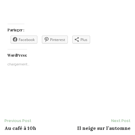
Partager :
Facebook
Pinterest
Plus
WordPress:
chargement…
Post
Previous Post
Next Post
Au café à 10h
Il neige sur l’automne