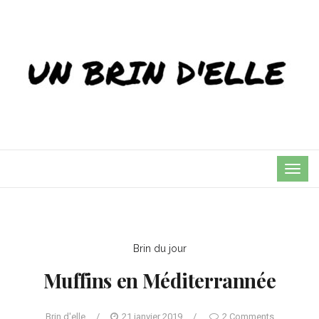
TOG
NAVI
Brin du jour
Muffins en Méditerrannée
Brin d'elle
/
21 janvier 2019
/
2 Comments