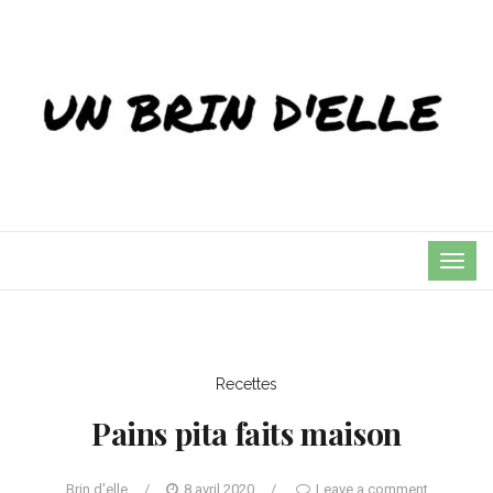
TOG
NAVI
Recettes
Pains pita faits maison
Brin d'elle
/
8 avril 2020
/
Leave a comment