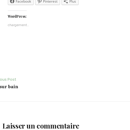
Facebook
Pinterest
Plus
WordPress:
chargement…
ost
ious Post
sur bain
avigation
Laisser un commentaire